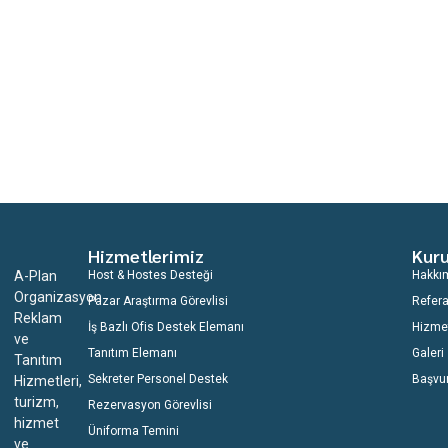
Hizmetlerimiz
Kur
A-Plan
Host & Hostes Desteği
Hakkı
Organizasyon
Pazar Araştırma Görevlisi
Refera
Reklam
İş Bazlı Ofis Destek Elemanı
Hizme
ve
Tanıtım Elemanı
Galeri
Tanıtım
Sekreter Personel Destek
Başvu
Hizmetleri,
turizm,
Rezervasyon Görevlisi
hizmet
Üniforma Temini
ve